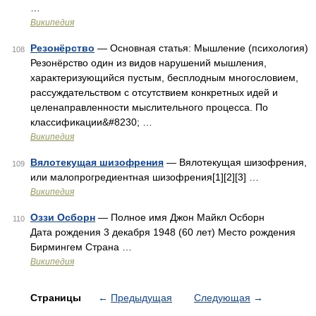
…
Википедия
Резонёрство
— Основная статья: Мышление (психология)
108
Резонёрство один из видов нарушений мышления,
характеризующийся пустым, бесплодным многословием,
рассуждательством с отсутствием конкретных идей и
целенаправленности мыслительного процесса. По
классификации&#8230; …
Википедия
Вялотекущая шизофрения
— Вялотекущая шизофрения,
109
или малопрогредиентная шизофрения[1][2][3] …
Википедия
Оззи Осборн
— Полное имя Джон Майкл Осборн
110
Дата рождения 3 декабря 1948 (60 лет) Место рождения
Бирмингем Страна …
Википедия
Страницы
←
Предыдущая
Следующая
→