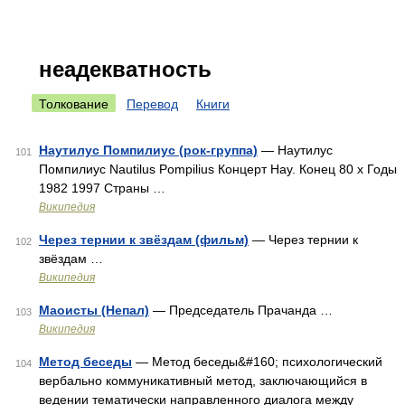
неадекватность
Толкование
Перевод
Книги
Наутилус Помпилиус (рок-группа)
— Наутилус
101
Помпилиус Nautilus Pompilius Концерт Нау. Конец 80 х Годы
1982 1997 Страны …
Википедия
Через тернии к звёздам (фильм)
— Через тернии к
102
звёздам …
Википедия
Маоисты (Непал)
— Председатель Прачанда …
103
Википедия
Метод беседы
— Метод беседы&#160; психологический
104
вербально коммуникативный метод, заключающийся в
ведении тематически направленного диалога между