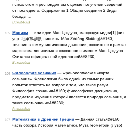
психологом и респондентом с целью получения сведений
от последнего. Содержание 1 Общие сведения 2 Виды
беседы …
Википедия
Маоизм
— или идеи Мао Цзэдуна, маоцзэдунъидеи[1] (кит.
105
упр. 毛泽东思想, пиньинь: Máo Zédōng Sīxiǎng)&#160;
течение в коммунистическом движении, возникшее в рамках
марксизма ленинизма и связанное с именем Мао Цзэдуна.
Считался официальной идеологией&#8230; …
Википедия
Философия сознания
— Френологическая «карта
106
сознания». Френология была одной из самых ранних
попыток ответить на вопрос о том, что такое разум.
Философия сознания&#160; философская дисциплина,
предметом изучения которой является природа сознания, а
также соотношение&#8230; …
Википедия
Математика в Древней Греции
— Данная статья&#160;
107
часть обзора История математики. Муза геометрии (Лувр)